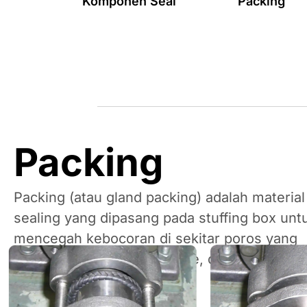
Komponen Seal
Packing
Packing
Packing (atau gland packing) adalah material
sealing yang dipasang pada stuffing box unt
mencegah kebocoran di sekitar poros yang
bergerak pada pompa, valve, dan agitator.