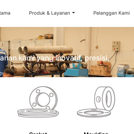
iap Industri,
tama
Produk & Layanan
Pelanggan Kami
nan kami yang inovatif, presisi,