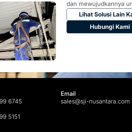
dan mewujudkannya un
Lihat Solusi Lain 
Hubungi Kami
Email
99 6745
sales@sji-nusantara.com
99 5151