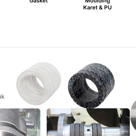
Gasket
Moulding
Karet & PU
uk